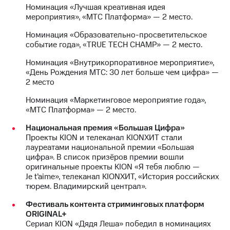
Раскрытие
Номинация «Лучшая креативная идея
информации
мероприятия», «МТС Платформа» — 2 место.
Информация
акционерам
Номинация «Образовательно-просветительское
Документы
событие года», «TRUE TECH CHAMP» — 2 место.
ПАО
"МТС"
Номинация «Внутрикорпоративное мероприятие»,
Собрания
«День Рождения МТС: 30 лет больше чем цифра» —
акционеров
2 место
Личный
кабинет
Номинация «Маркетинговое мероприятие года»,
акционера
«МТС Платформа» — 2 место.
Акционерный
Национальная премия «Большая Цифра»
капитал
Проекты KION и телеканал KIONХИТ стали
Контроль
лауреатами национальной премии «Большая
и
цифра». В список призёров премии вошли
аудит
оригинальные проекты KION «Я тебя люблю —
Рынок
Je t’aime», телеканал KIONХИТ, «История российских
акций
тюрем. Владимирский централ».
Описание
Фестиваль контента стриминговых платформ
Программа
ORIGINAL+
приобретения
Сериал KION «Дядя Леша» победил в номинациях
Порядок