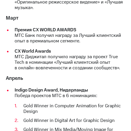
«Оригинальное режиссерское видение» и «Лучшая
выкупа
музыка».
акций
Дивиденды
Март
Рынок
облигаций
Премия CX WORLD AWARDS
МТС Банк получил награду за Лучший клиентский
Описание
опыт в премиальном сегменте.
Еврооблигации-2023
Уведомление
СХ World Awards
о
МТС Диджитал получило награду за проект True
погашении
Tech в номинации «Лучший клиентский опыт
именных
в онлайн-вовлеченности и создании сообществ».
облигаций
Другое
Апрель
Регистратор
Indigo Design Award, Нидерланды
Реквизиты
Победа проектов МТС в 6 номинациях:
Контакты
йчивое развитие
Gold Winner in Computer Animation for Graphic
и деловая этика
Design
На главную
Gold Winner in Digital Art for Graphic Design
Gold Winner in Mix Media/Moving Image for