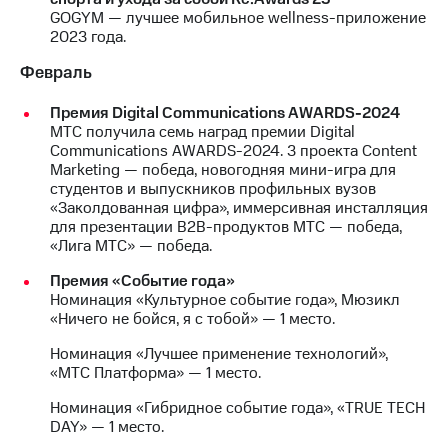
GOGYM — лучшее мобильное wellness-приложение
МТС
2023 года.
о технологиях
Февраль
Достижения
Премия Digital Communications AWARDS-2024
Интервью
МТС получила семь наград премии Digital
Communications AWARDS-2024. 3 проекта Content
Финансовая
Marketing — победа, новогодняя мини-игра для
отчетность
студентов и выпускников профильных вузов
«Заколдованная цифра», иммерсивная инсталляция
Контакты
для презентации B2B-продуктов МТС — победа,
«Лига МТС» — победа.
Новости
в
Премия «Событие года»
регионе
Номинация «Культурное событие года», Мюзикл
«Ничего не бойся, я с тобой» — 1 место.
м и акционерам
Номинация «Лучшее применение технологий»,
Корпоративное
«МТС Платформа» — 1 место.
управление
Номинация «Гибридное событие года», «TRUE TECH
Корпоративный
DAY» — 1 место.
секретарь