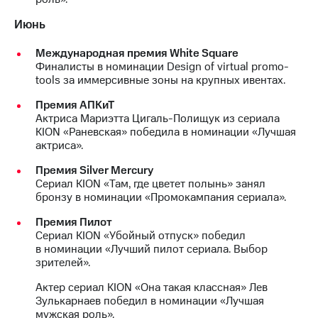
Июнь
Международная премия White Square
Финалисты в номинации Design of virtual promo-
tools за иммерсивные зоны на крупных ивентах.
Премия АПКиТ
Актриса Мариэтта Цигаль-Полищук из сериала
KION «Раневская» победила в номинации «Лучшая
актриса».
Премия Silver Mercury
Сериал KION «Там, где цветет полынь» занял
бронзу в номинации «Промокампания сериала».
Премия Пилот
Сериал KION «Убойный отпуск» победил
в номинации «Лучший пилот сериала. Выбор
зрителей».
Актер сериал KION «Она такая классная» Лев
Зулькарнаев победил в номинации «Лучшая
мужская роль».