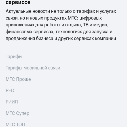
сервисов
Спутниковое
Скидка
ТВ
на тарифы,
Актуальные новости не только о тарифах и услугах
общие
связи, но и новых продуктах МТС: цифровых
Услуги
подписки
приложениях для работы и отдыха, ТВ и медиа,
и услуги,
Поддержка
доступ
финансовых сервисах, технологиях для запуска и
к геолокации
продвижения бизнеса и других сервисах компании
Сертификаты
висы и подписки
МТС
безопасности
Premium
Тарифы
Всё
Подписка
под
Тарифы мобильной связи
на гигабайты
рукой
интернета,
в Мой МТС
МТС Проще
фильмы,
музыка
Посмотрите,
и многое
RED
что
другое
полезного
Семейная
РИИЛ
есть
группа
в нашем
МТС Супер
приложении
Скидка
на тарифы,
МТС ТОП
КИОН