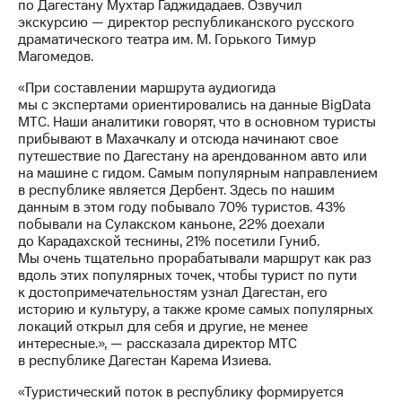
по Дагестану Мухтар Гаджидадаев. Озвучил
выкупа
экскурсию — директор республиканского русского
акций
драматического театра им. М. Горького Тимур
Дивиденды
Магомедов.
Рынок
облигаций
«При составлении маршрута аудиогида
мы с экспертами ориентировались на данные BigData
Описание
МТС. Наши аналитики говорят, что в основном туристы
Еврооблигации-2023
прибывают в Махачкалу и отсюда начинают свое
Уведомление
путешествие по Дагестану на арендованном авто или
о
на машине с гидом. Самым популярным направлением
погашении
в республике является Дербент. Здесь по нашим
именных
данным в этом году побывало 70% туристов. 43%
облигаций
побывали на Сулакском каньоне, 22% доехали
Другое
до Карадахской теснины, 21% посетили Гуниб.
Мы очень тщательно прорабатывали маршрут как раз
Регистратор
вдоль этих популярных точек, чтобы турист по пути
Реквизиты
к достопримечательностям узнал Дагестан, его
Контакты
историю и культуру, а также кроме самых популярных
йчивое развитие
локаций открыл для себя и другие, не менее
и деловая этика
интересные.», — рассказала директор МТС
На главную
в республике Дагестан Карема Изиева.
«Туристический поток в республику формируется