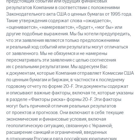
предстоящих событий или будущих финансовых
результатов Компании в соответствии с положениями
Законодательного акта США о ценных бумагах от 1995 года.
Такие утверждения содержат слова «ожидается»,
«оценивается», «намеревается», «будет», «мог бы» или
другие подобные выражения. Мы бы хотели предупредить,
что эти заявления являются только предположениями
и реальный ход событий или результаты могут отличаться
от заявленного. Мы не обязуемся и не намерены
пересматривать эти заявления с целью соотнесения
их с реальными результатами. Мы адресуем Вас
к документам, которые Компания отправляет Комиссии США
по ценным бумагам и биржам, в частности к последнему
годовому отчету по форме 20-F. Эти документы содержат
и описывают важные факторы, включая те, которые указаны
в разделе «Факторы риска» формы 20-F. Эти факторы
могут быть причиной отличия реальных результатов
от проектов и прогнозов. Они включают в себя: текущие
экономические и финансовые условия, включая
геополитическую ситуацию, связанную с Украиной;
расширение санкций и ограничений, введенных
в отношении России и ряда российских юридических