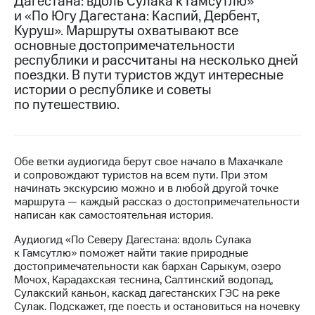
Дагестана: вдоль Сулака к Гамсутлю»
и «По Югу Дагестана: Каспий, Дербент,
МТС
Куруш». Маршруты охватывают все
о технологиях
основные достопримечательности
республики и рассчитаны на несколько дней
Достижения
поездки. В пути туристов ждут интересные
истории о республике и советы
Интервью
по путешествию.
Финансовая
отчетность
Контакты
Обе ветки аудиогида берут свое начало в Махачкале
и сопровождают туристов на всем пути. При этом
Новости
начинать экскурсию можно и в любой другой точке
в
маршрута — каждый рассказ о достопримечательности
регионе
написан как самостоятельная история.
м и акционерам
Аудиогид «По Северу Дагестана: вдоль Сулака
Корпоративное
к Гамсутлю» поможет найти такие природные
управление
достопримечательности как бархан Сарыкум, озеро
Мочох, Карадахская теснина, Салтинский водопад,
Корпоративный
Сулакский каньон, каскад дагестанских ГЭС на реке
секретарь
Сулак. Подскажет, где поесть и остановиться на ночевку