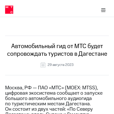
О
сторам и акционерам
Комплаенс и деловая этика
Устойчивое развитие
Медиа-центр
О МТС
О МТС
На главную
компании
О
компании
Стратегия
Стратегия
Все Новости
Карьера
в МТС
Карьера
в МТС
Пресс-
Автомобильный гид от МТС будет
релизы
История
сопровождать туристов в Дагестане
компании
МТС
о технологиях
Руководство
29 августа 2023
региона
Правовая
информация
Москва, РФ — ПАО «МТС» (MOEX: MTSS),
цифровая экосистема сообщает о запуске
Контакты
большого автомобильного аудиогида
по туристическим местам Дагестана.
Медиа-центр
Пресс-
Он состоит из двух частей: «По Северу
релизы