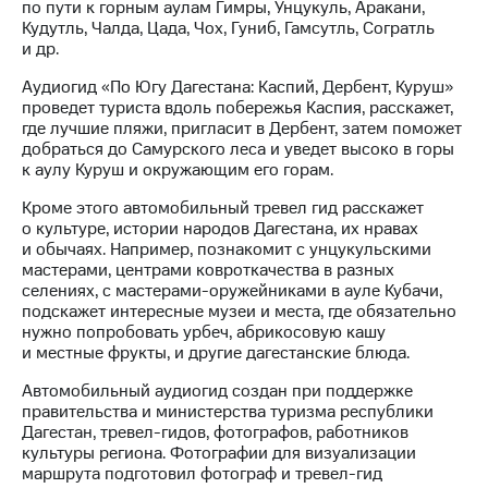
Раскрытие
по пути к горным аулам Гимры, Унцукуль, Аракани,
информации
Кудутль, Чалда, Цада, Чох, Гуниб, Гамсутль, Согратль
Информация
и др.
акционерам
Документы
Аудиогид «По Югу Дагестана: Каспий, Дербент, Куруш»
ПАО
проведет туриста вдоль побережья Каспия, расскажет,
"МТС"
где лучшие пляжи, пригласит в Дербент, затем поможет
Собрания
добраться до Самурского леса и уведет высоко в горы
акционеров
к аулу Куруш и окружающим его горам.
Личный
Кроме этого автомобильный тревел гид расскажет
кабинет
о культуре, истории народов Дагестана, их нравах
акционера
и обычаях. Например, познакомит с унцукульскими
Акционерный
мастерами, центрами ковроткачества в разных
капитал
селениях, с мастерами-оружейниками в ауле Кубачи,
Контроль
подскажет интересные музеи и места, где обязательно
и
нужно попробовать урбеч, абрикосовую кашу
аудит
и местные фрукты, и другие дагестанские блюда.
Рынок
акций
Автомобильный аудиогид создан при поддержке
правительства и министерства туризма республики
Описание
Дагестан, тревел-гидов, фотографов, работников
Программа
культуры региона. Фотографии для визуализации
приобретения
маршрута подготовил фотограф и тревел-гид
Порядок