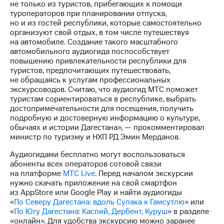
не только из туристов, прибегающих к помощи
туроператоров при планировании отпуска,
но и из гостей республики, которые самостоятельно
организуют свой отдых, в том числе путешествуя
на автомобиле. Создание такого масштабного
автомобильного аудиогида поспособствует
повышению привлекательности республики для
туристов, предпочитающих путешествовать,
не обращаясь к услугам профессиональных
экскурсоводов. Считаю, что аудиогид МТС поможет
туристам сориентироваться в республике, выбрать
достопримечательности для посещения, получить
подробную и достоверную информацию о культуре,
обычаях и истории Дагестана», — прокомментировал
министр по туризму и НХП РД Эмин Мерданов.
Аудиогидами бесплатно могут воспользоваться
абоненты всех операторов сотовой связи
на платформе
МТС Live
. Перед началом экскурсии
нужно скачать приложение на свой смартфон
из AppStore или Google Play и найти аудиогиды
«
По Северу Дагестана: вдоль Сулака к Гамсутлю
» или
«
По Югу Дагестана: Каспий, Дербент, Куруш
» в разделе
«онлайн». Для удобства экскурсию можно заранее