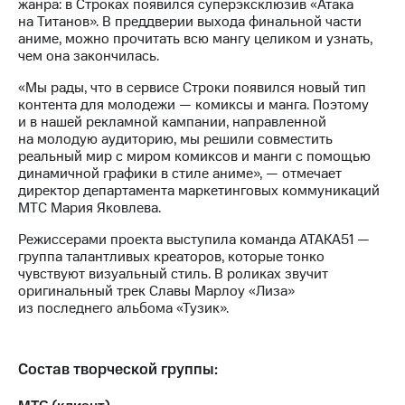
Раскрытие
жанра: в Строках появился суперэксклюзив «Атака
информации
на Титанов». В преддверии выхода финальной части
Информация
аниме, можно прочитать всю мангу целиком и узнать,
акционерам
чем она закончилась.
Документы
«Мы рады, что в сервисе Строки появился новый тип
ПАО
контента для молодежи — комиксы и манга. Поэтому
"МТС"
и в нашей рекламной кампании, направленной
Собрания
на молодую аудиторию, мы решили совместить
акционеров
реальный мир с миром комиксов и манги с помощью
Личный
динамичной графики в стиле аниме», — отмечает
кабинет
директор департамента маркетинговых коммуникаций
акционера
МТС Мария Яковлева.
Акционерный
капитал
Режиссерами проекта выступила команда АТАКА51 —
Контроль
группа талантливых креаторов, которые тонко
и
чувствуют визуальный стиль. В роликах звучит
аудит
оригинальный трек Славы Марлоу «Лиза»
Рынок
из последнего альбома «Тузик».
акций
Описание
Программа
Состав творческой группы:
приобретения
Порядок