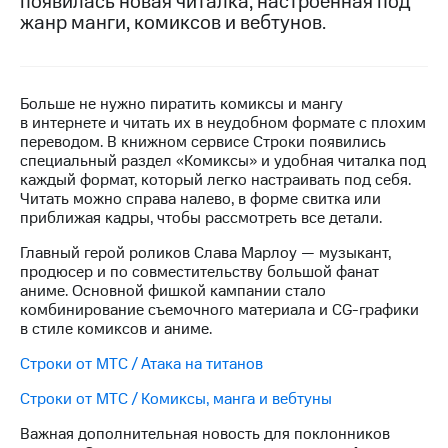
появилась новая читалка, настроенная под
жанр манги, комиксов и вебтунов.
МТС
о технологиях
Достижения
Больше не нужно пиратить комиксы и мангу
в интернете и читать их в неудобном формате с плохим
Интервью
переводом. В книжном сервисе Строки появились
специальный раздел «Комиксы» и удобная читалка под
Финансовая
каждый формат, который легко настраивать под себя.
отчетность
Читать можно справа налево, в форме свитка или
приближая кадры, чтобы рассмотреть все детали.
Контакты
Главный герой роликов Слава Марлоу — музыкант,
Новости
продюсер и по совместительству большой фанат
в
аниме. Основной фишкой кампании стало
регионе
комбинирование съемочного материала и CG-графики
в стиле комиксов и аниме.
м и акционерам
Корпоративное
Строки от МТС / Атака на титанов
управление
Строки от МТС / Комиксы, манга и вебтуны
Корпоративный
секретарь
Важная дополнительная новость для поклонников