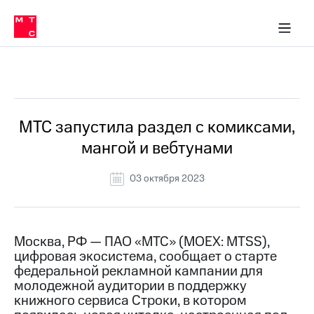
О
сторам и акционерам
Комплаенс и деловая этика
Устойчивое развитие
Медиа-центр
О МТС
О МТС
На главную
компании
О
компании
Стратегия
Стратегия
Все Новости
Карьера
в МТС
Карьера
в МТС
Пресс-
МТС запустила раздел с комиксами,
релизы
История
мангой и вебтунами
компании
МТС
о технологиях
Руководство
03 октября 2023
региона
Правовая
информация
Москва, РФ — ПАО «МТС» (MOEX: MTSS),
цифровая экосистема, сообщает о старте
Контакты
федеральной рекламной кампании для
молодежной аудитории в поддержку
Медиа-центр
Пресс-
книжного сервиса Строки, в котором
релизы