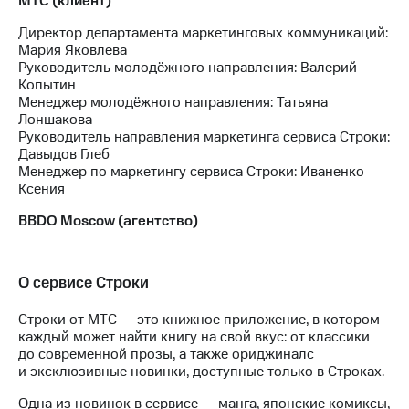
МТС (клиент)
выкупа
акций
Директор департамента маркетинговых коммуникаций:
Дивиденды
Мария Яковлева
Рынок
Руководитель молодёжного направления: Валерий
облигаций
Копытин
Менеджер молодёжного направления: Татьяна
Описание
Лоншакова
Еврооблигации-2023
Руководитель направления маркетинга сервиса Строки:
Уведомление
Давыдов Глеб
о
Менеджер по маркетингу сервиса Строки: Иваненко
погашении
Ксения
именных
облигаций
BBDO Moscow (агентство)
Другое
Регистратор
О сервисе Строки
Реквизиты
Контакты
Строки от МТС — это книжное приложение, в котором
йчивое развитие
каждый может найти книгу на свой вкус: от классики
и деловая этика
до современной прозы, а также ориджиналс
На главную
и эксклюзивные новинки, доступные только в Строках.
Одна из новинок в сервисе — манга, японские комиксы,