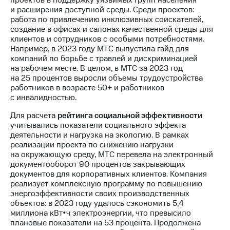
проектов в поддержку уязвимых групп населения
Раскрытие
и расширения доступной среды. Среди проектов:
информации
работа по привлечению инклюзивных соискателей,
Информация
создание в офисах и салонах качественной среды для
акционерам
клиентов и сотрудников с особыми потребностями.
Документы
Например, в 2023 году МТС выпустила гайд для
ПАО
компаний по борьбе с травлей и дискриминацией
"МТС"
на рабочем месте. В целом, в МТС за 2023 год
Собрания
на 25 процентов выросли объемы трудоустройства
акционеров
работников в возрасте 50+ и работников
Личный
с инвалидностью.
кабинет
акционера
Для расчета
рейтинга социальной эффективности
Акционерный
учитывались показатели социального эффекта
капитал
деятельности и нагрузка на экологию. В рамках
Контроль
реализации проекта по снижению нагрузки
и
на окружающую среду, МТС перевела на электронный
аудит
документооборот 90 процентов закрывающих
Рынок
документов для корпоративных клиентов. Компания
акций
реализует комплексную программу по повышению
энергоэффективности своих производственных
Описание
объектов: в 2023 году удалось сэкономить 5,4
Программа
миллиона кВт•ч электроэнергии, что превысило
приобретения
плановые показатели на 53 процента. Продолжена
Порядок