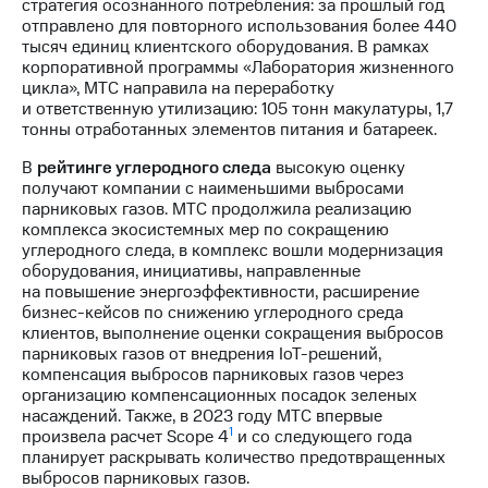
стратегия осознанного потребления: за прошлый год
выкупа
отправлено для повторного использования более 440
акций
тысяч единиц клиентского оборудования. В рамках
Дивиденды
корпоративной программы «Лаборатория жизненного
Рынок
цикла», МТС направила на переработку
облигаций
и ответственную утилизацию: 105 тонн макулатуры, 1,7
тонны отработанных элементов питания и батареек.
Описание
Еврооблигации-2023
В
рейтинге углеродного следа
высокую оценку
Уведомление
получают компании с наименьшими выбросами
о
парниковых газов. МТС продолжила реализацию
погашении
комплекса экосистемных мер по сокращению
именных
углеродного следа, в комплекс вошли модернизация
облигаций
оборудования, инициативы, направленные
Другое
на повышение энергоэффективности, расширение
бизнес-кейсов по снижению углеродного среда
Регистратор
клиентов, выполнение оценки сокращения выбросов
Реквизиты
парниковых газов от внедрения IoT-решений,
Контакты
компенсация выбросов парниковых газов через
йчивое развитие
организацию компенсационных посадок зеленых
и деловая этика
насаждений. Также, в 2023 году МТС впервые
На главную
1
произвела расчет Scope 4
и со следующего года
планирует раскрывать количество предотвращенных
выбросов парниковых газов.