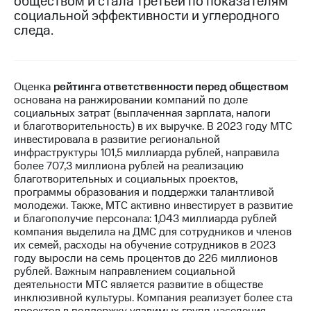
обществом и стала третьей по показателям
социальной эффективности и углеродного
МТС
следа.
о технологиях
Достижения
Оценка
рейтинга ответственности перед обществом
Интервью
основана на ранжировании компаний по доле
социальных затрат (выплаченная зарплата, налоги
Финансовая
и благотворительность) в их выручке. В 2023 году МТС
отчетность
инвестировала в развитие региональной
инфраструктуры 101,5 миллиарда рублей, направила
Контакты
более 707,3 миллиона рублей на реализацию
благотворительных и социальных проектов,
Новости
программы образования и поддержки талантливой
в
молодежи. Также, МТС активно инвестирует в развитие
регионе
и благополучие персонала: 1,043 миллиарда рублей
компания выделила на ДМС для сотрудников и членов
м и акционерам
их семей, расходы на обучение сотрудников в 2023
Корпоративное
году выросли на семь процентов до 226 миллионов
управление
рублей. Важным направлением социальной
деятельности МТС является развитие в обществе
Корпоративный
инклюзивной культуры. Компания реализует более ста
секретарь