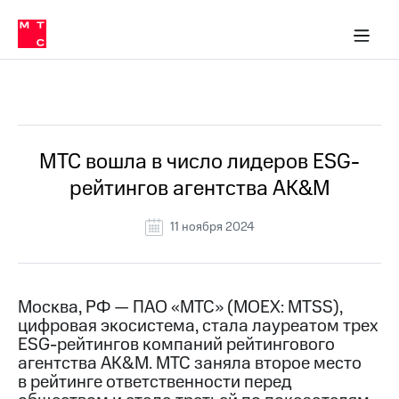
О
сторам и акционерам
Комплаенс и деловая этика
Устойчивое развитие
Медиа-центр
О МТС
О МТС
На главную
компании
О
компании
Стратегия
Стратегия
Все Новости
Карьера
в МТС
Карьера
в МТС
Пресс-
МТС вошла в число лидеров ESG-
релизы
История
рейтингов агентства AK&M
компании
МТС
о технологиях
Руководство
11 ноября 2024
региона
Правовая
информация
Москва, РФ — ПАО «МТС» (MOEX: MTSS),
цифровая экосистема, стала лауреатом трех
Контакты
ESG-рейтингов компаний рейтингового
агентства AK&M. МТС заняла второе место
Медиа-центр
Пресс-
в рейтинге ответственности перед
релизы