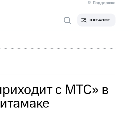
Поддержка
О МТС
я информация
Контакты
КАТАЛОГ
Медиа-центр
кты
Новости в регионе
Инвесторам и акционерам
ция акционерам
Документы
роль и аудит
Рынок акций
й
Описание
р
Реквизиты
Контакты
Устойчивое развитие
Комплаенс и деловая этика
На главную
риходит с МТС» в
литамаке