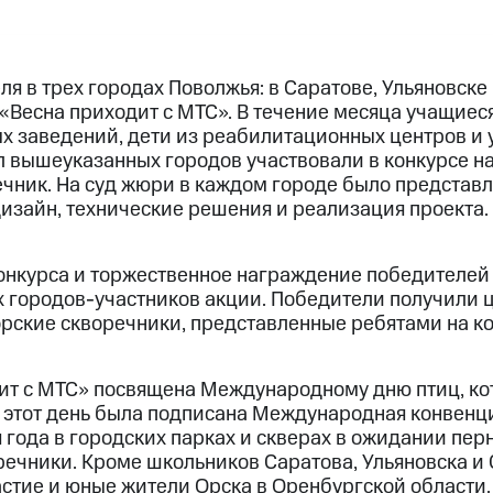
я в трех городах Поволжья: в Саратове, Ульяновске
«Весна приходит с МТС». В течение месяца учащиес
 заведений, дети из реабилитационных центров и 
 вышеуказанных городов участвовали в конкурсе н
чник. На суд жюри в каждом городе было представл
дизайн, технические решения и реализация проекта.
онкурса и торжественное награждение победителей 
х городов-участников акции. Победители получили 
рские скворечники, представленные ребятами на ко
ит с МТС» посвящена Международному дню птиц, ко
в этот день была подписана Международная конвенци
 года в городских парках и скверах в ожидании пер
ечники. Кроме школьников Саратова, Ульяновска и 
астие и юные жители Орска в Оренбургской области