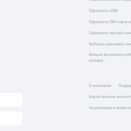
Оформить eSIM
Оформить SIM-карту в
Оформить чистый но
Выбрать красивый но
Больше возможностей
номера
О компании
Подде
Карта салонов экоси
Акционерам и инвест