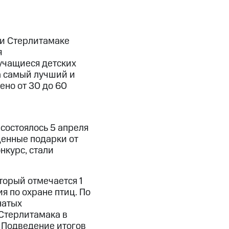
 и Стерлитамаке
я
учащиеся детских
а самый лучший и
ено от 30 до 60
состоялось 5 апреля
ценные подарки от
нкурс, стали
торый отмечается 1
я по охране птиц. По
натых
Стерлитамака в
. Подведение итогов