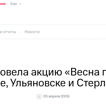
ании
Еще
ТС
Пресс-релизы
МТС о технологиях
ТС
История компании
Руководство региона
Правова
стижения
Интервью
Финансовая отчетность
Конта
 и отчеты
Новости
тивный секретарь
Раскрытие информации
Информа
ный кабинет акционера
Акционерный капитал
Конт
Порядок выкупа акций
Дивиденды
Рынок облигаци
 погашении именных облигаций
Другое
Регистрато
овела акцию «Весна п
е, Ульяновске и Стер
05 апреля 2009