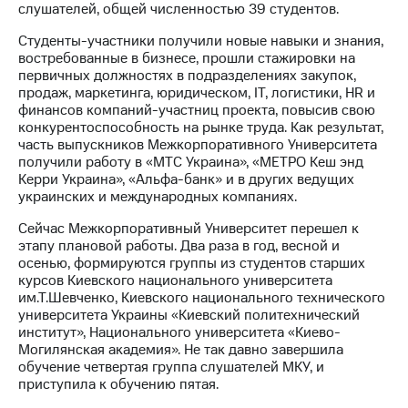
слушателей, общей численностью 39 студентов.
МТС
Студенты-участники получили новые навыки и знания,
о технологиях
востребованные в бизнесе, прошли стажировки на
первичных должностях в подразделениях закупок,
Достижения
продаж, маркетинга, юридическом, IT, логистики, HR и
финансов компаний-участниц проекта, повысив свою
Интервью
конкурентоспособность на рынке труда. Как результат,
часть выпускников Межкорпоративного Университета
Финансовая
получили работу в «МТС Украина», «МЕТРО Кеш энд
отчетность
Керри Украина», «Альфа-банк» и в других ведущих
украинских и международных компаниях.
Контакты
Сейчас Межкорпоративный Университет перешел к
Новости
этапу плановой работы. Два раза в год, весной и
в
осенью, формируются группы из студентов старших
регионе
курсов Киевского национального университета
им.Т.Шевченко, Киевского национального технического
м и акционерам
университета Украины «Киевский политехнический
Корпоративное
институт», Национального университета «Киево-
управление
Могилянская академия». Не так давно завершила
обучение четвертая группа слушателей МКУ, и
Корпоративный
приступила к обучению пятая.
секретарь