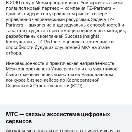
Раскрытие
В 2010 году у Межкорпоративного Университета также
информации
появился новый партнер – компания TZ-Partners –
Информация
один из лидеров на украинском рынке в сфере
акционерам
управления человеческими ресурсами. Задача TZ-
Документы
Partners – выявление индивидуальных способностей и
ПАО
талантов студентов при помощи современных методик,
"МТС"
разработанных компанией Success Insights.
Собрания
Консультанты TZ-Partners оценивают потенциал и
акционеров
способности будущих слушателей МКУ на этапе
Личный
отбора.
кабинет
акционера
Инновационность и практическая направленность
Акционерный
Межкорпоративного Университета и его участников
капитал
были отмечены первым местом на Национальном
Контроль
конкурсе бизнес-кейсов по Корпоративной
и
Социальной Ответственности (КСО).
аудит
Рынок
акций
Описание
МТС — связь и экосистема цифровых
Программа
сервисов
приобретения
Порядок
Актуальные новости не только о тарифах и услугах