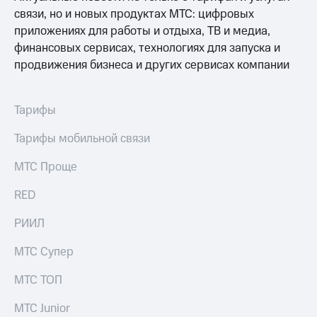
выкупа
связи, но и новых продуктах МТС: цифровых
акций
приложениях для работы и отдыха, ТВ и медиа,
Дивиденды
финансовых сервисах, технологиях для запуска и
Рынок
облигаций
продвижения бизнеса и других сервисах компании
Описание
Еврооблигации-2023
Тарифы
Уведомление
о
Тарифы мобильной связи
погашении
именных
МТС Проще
облигаций
Другое
RED
Регистратор
РИИЛ
Реквизиты
Контакты
МТС Супер
йчивое развитие
и деловая этика
МТС ТОП
На главную
МТС Junior