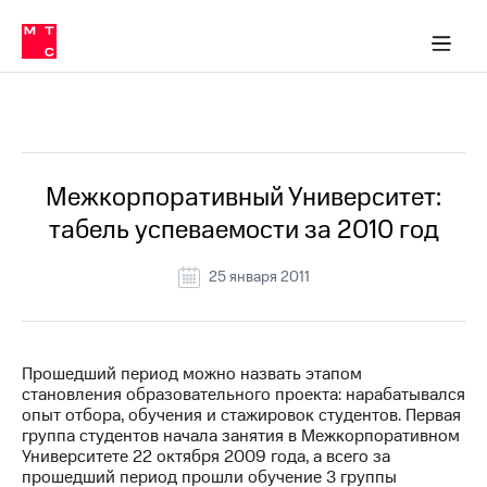
О
сторам и акционерам
Комплаенс и деловая этика
Устойчивое развитие
Медиа-центр
О МТС
О МТС
На главную
компании
О
компании
Стратегия
Стратегия
Все Новости
Карьера
в МТС
Карьера
в МТС
Пресс-
Межкорпоративный Университет:
релизы
История
табель успеваемости за 2010 год
компании
МТС
о технологиях
Руководство
25 января 2011
региона
Правовая
информация
Прошедший период можно назвать этапом
становления образовательного проекта: нарабатывался
Контакты
опыт отбора, обучения и стажировок студентов. Первая
группа студентов начала занятия в Межкорпоративном
Медиа-центр
Университете 22 октября 2009 года, а всего за
Пресс-
прошедший период прошли обучение 3 группы
релизы