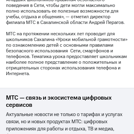
выкупа
поведения в Сети, чтобы дети могли максимально
акций
полно использовать ее полезные возможности для
Дивиденды
учебы, отдыха и общения», — отметил директор
Рынок
филиала МТС в Сахалинской области Андрей Перагов.
облигаций
МТС на протяжении нескольких лет проводит для
Описание
школьников Сахалина «Уроки мобильной грамотности»
Еврооблигации-2023
по ознакомлению детей с основными правилами
Уведомление
безопасного использования Сети, смартфонов и
о
телефонов. Тематика урока предоставляет школьникам
погашении
наиболее полное представление о положительных и
именных
отрицательных сторонах использования телефона и
облигаций
Интернета.
Другое
Регистратор
Реквизиты
МТС — связь и экосистема цифровых
Контакты
сервисов
йчивое развитие
и деловая этика
Актуальные новости не только о тарифах и услугах
На главную
связи, но и новых продуктах МТС: цифровых
приложениях для работы и отдыха, ТВ и медиа,