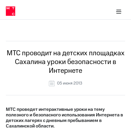
О
сторам и акционерам
Комплаенс и деловая этика
Устойчивое развитие
Медиа-центр
О МТС
О МТС
На главную
компании
О
компании
Стратегия
Стратегия
Все Новости
Карьера
в МТС
Карьера
в МТС
Пресс-
МТС проводит на детских площадках
релизы
История
Сахалина уроки безопасности в
компании
МТС
Интернете
о технологиях
Руководство
региона
05 июня 2013
Правовая
информация
Контакты
МТС проведет интерактивные уроки на тему
полезного и безопасного использования Интернета в
Медиа-центр
детских лагерях с дневным пребыванием в
Пресс-
Сахалинской области.
релизы