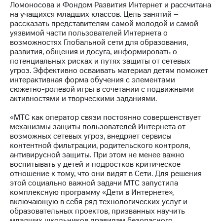
Раскрытие
Ломоносова и Фондом Развития Интернет и рассчитана
информации
на учащихся младших классов. Цель занятий –
Информация
рассказать представителям самой молодой и самой
акционерам
уязвимой части пользователей Интернета о
Документы
возможностях Глобальной сети для образования,
ПАО
развития, общения и досуга, информировать о
"МТС"
потенциальных рисках и путях защиты от сетевых
Собрания
угроз. Эффективно осваивать материал детям поможет
акционеров
интерактивная форма обучения с элементами
Личный
сюжетно-ролевой игры в сочетании с подвижными
кабинет
активностями и творческими заданиями.
акционера
Акционерный
«МТС как оператор связи постоянно совершенствует
капитал
механизмы защиты пользователей Интернета от
Контроль
возможных сетевых угроз, внедряет сервисы
и
контентной фильтрации, родительского контроля,
аудит
антивирусной защиты. При этом не менее важно
Рынок
воспитывать у детей и подростков критическое
акций
отношение к тому, что они видят в Сети. Для решения
этой социально важной задачи МТС запустила
Описание
комплексную программу «Дети в Интернете»,
Программа
включающую в себя ряд технологических услуг и
приобретения
образовательных проектов, призванных научить
Порядок
младших школьников правилам безопасного