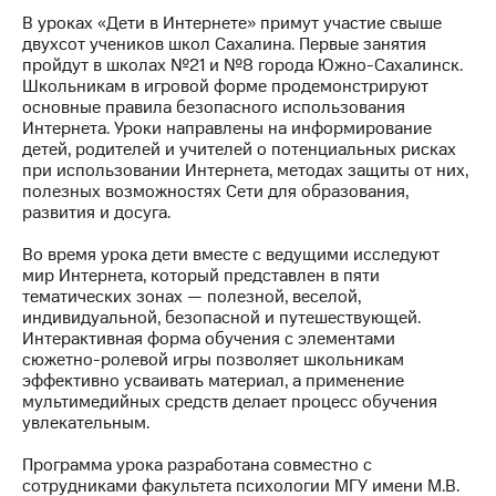
В уроках «Дети в Интернете» примут участие свыше
МТС
двухсот учеников школ Сахалина. Первые занятия
о технологиях
пройдут в школах №21 и №8 города Южно-Сахалинск.
Школьникам в игровой форме продемонстрируют
Достижения
основные правила безопасного использования
Интернета. Уроки направлены на информирование
Интервью
детей, родителей и учителей о потенциальных рисках
при использовании Интернета, методах защиты от них,
Финансовая
полезных возможностях Сети для образования,
отчетность
развития и досуга.
Контакты
Во время урока дети вместе с ведущими исследуют
мир Интернета, который представлен в пяти
Новости
тематических зонах — полезной, веселой,
в
индивидуальной, безопасной и путешествующей.
регионе
Интерактивная форма обучения с элементами
сюжетно-ролевой игры позволяет школьникам
м и акционерам
эффективно усваивать материал, а применение
Корпоративное
мультимедийных средств делает процесс обучения
управление
увлекательным.
Корпоративный
Программа урока разработана совместно с
секретарь
сотрудниками факультета психологии МГУ имени М.В.