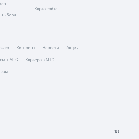
мер
Карта сайта
 выбора
ржка
Контакты
Новости
Акции
стемы МТС
Карьера в МТС
орам
18+