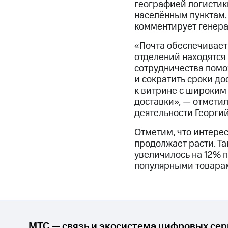
географией логистик
населённым пунктам,
комментирует генера
«Почта обеспечивает
отделений находятся
сотрудничества помо
и сократить сроки до
к витрине с широким
доставки», — отмети
деятельности Георги
Отметим, что интерес
продолжает расти. Так
увеличилось на 12% 
популярными товарам
МТС — связь и экосистема цифровых се