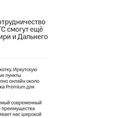
отрудничество
ТС смогут ещё
бири и Дальнего
котку, Иркутскую
ые пункты
упно онлайн около
ска Premium для
самый современный
се преимущества
ивает нас широкой