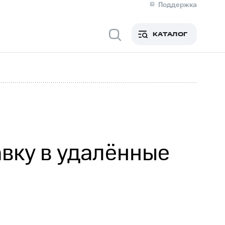
Поддержка
О МТС
я информация
Контакты
КАТАЛОГ
Медиа-центр
кты
Новости в регионе
Инвесторам и акционерам
ция акционерам
Документы
роль и аудит
Рынок акций
й
Описание
р
Реквизиты
Контакты
Устойчивое развитие
Комплаенс и деловая этика
На главную
вку в удалённые