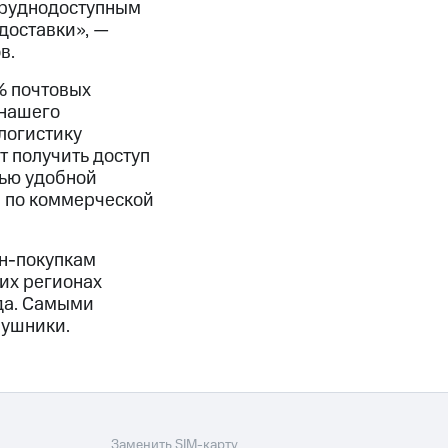
труднодоступным
доставки», —
в.
% почтовых
 нашего
логистику
т получить доступ
тью удобной
и по коммерческой
йн-покупкам
тих регионах
да. Самыми
аушники.
Заменить SIM-карту