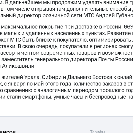
и. В дальнейшем мы продолжим уделять внимание 
 в том числе открывая там дополнительные способы 
льный директор розничной сети МТС Андрей Губано
 максимальное покрытие при доставке в России, 66
 в малых и удаленных населенных пунктах. Развитие
жет МТС быть ближе к покупателю, оптимизировать 
ставки. В свою очередь, покупатели в регионах смогу
 ассортиментом современных товаров и возможнос
л заместитель генерального директора Почты Росси
й Аликошвили.
 жителей Урала, Сибири и Дальнего Востока к онла
, с января по май этого года количество заказов в э
по сравнению с аналогичным периодом прошлого го
и стали смартфоны, умные часы и беспроводные н
рвисов
Тарифы