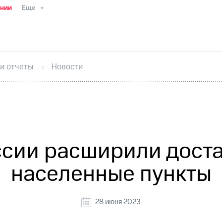
ании
Еще
ТС
Пресс-релизы
МТС о технологиях
ТС
История компании
Руководство региона
Правова
стижения
Интервью
Финансовая отчетность
Конта
 и отчеты
Новости
тивный секретарь
Раскрытие информации
Информа
ный кабинет акционера
Акционерный капитал
Конт
Порядок выкупа акций
Дивиденды
Рынок облигаци
 погашении именных облигаций
Другое
Регистрато
ссии расширили доста
населенные пункты
28 июня 2023