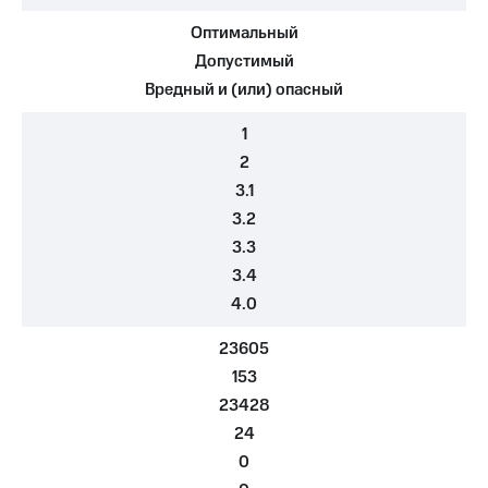
Оптимальный
МТС
о технологиях
Допустимый
Вредный и (или) опасный
Достижения
1
Интервью
2
Финансовая
3.1
отчетность
3.2
Контакты
3.3
3.4
Новости
4.0
в
регионе
23605
м и акционерам
153
Корпоративное
23428
управление
24
Корпоративный
0
секретарь