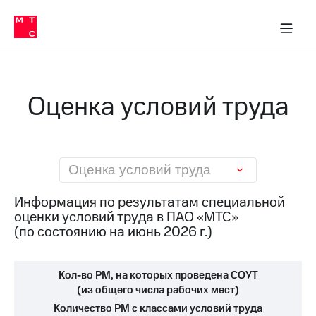
О
сторам и акционерам
Комплаенс и деловая этика
Устойчивое развитие
Медиа-центр
О МТС
О МТС
На главную
компании
О
компании
Стратегия
Стратегия
Карьера
Оценка условий труда
в МТС
Карьера
в МТС
Пресс-
релизы
История
компании
МТС
Оценка условий труда
о технологиях
Руководство
региона
Информация по результатам специальной
оценки условий труда в ПАО «МТС»
Правовая
(по состоянию на июнь 2026 г.)
информация
Контакты
Кол-во РМ, на которых проведена СОУТ
Медиа-центр
(из общего числа рабочих мест)
Пресс-
Количество РМ с классами условий труда
релизы