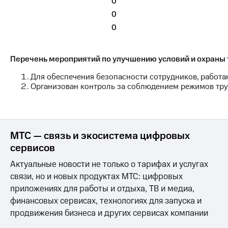
0
Раскрытие
информации
0
Информация
0
акционерам
Документы
ПАО
Перечень мероприятий по улучшению условий и охраны 
"МТС"
Собрания
Для обеспечения безопасности сотрудников, работ
акционеров
Организован контроль за соблюдением режимов труд
Личный
кабинет
акционера
Акционерный
капитал
МТС — связь и экосистема цифровых
Контроль
сервисов
и
аудит
Актуальные новости не только о тарифах и услугах
Рынок
связи, но и новых продуктах МТС: цифровых
акций
приложениях для работы и отдыха, ТВ и медиа,
Описание
финансовых сервисах, технологиях для запуска и
Программа
продвижения бизнеса и других сервисах компании
приобретения
Порядок