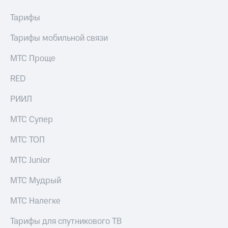
выкупа
акций
Тарифы
Дивиденды
Рынок
Тарифы мобильной связи
облигаций
МТС Проще
Описание
Еврооблигации-2023
RED
Уведомление
о
РИИЛ
погашении
именных
МТС Супер
облигаций
Другое
МТС ТОП
Регистратор
МТС Junior
Реквизиты
Контакты
МТС Мудрый
йчивое развитие
и деловая этика
МТС Налегке
На главную
Тарифы для спутникового ТВ