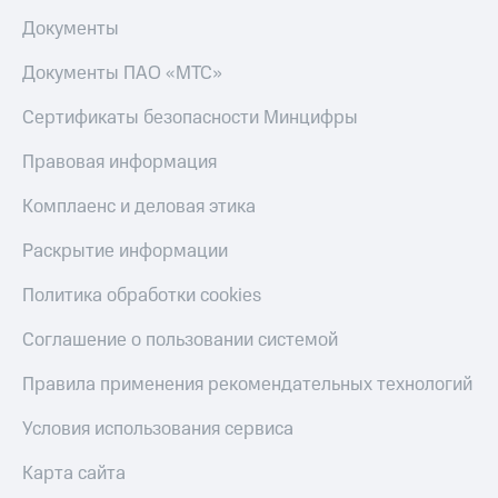
Документы
Пополнить
номер
Документы ПАО «МТС»
МТС
Настройки
Сертификаты безопасности Минцифры
автоплатежа
Правовая информация
Пополнить
номер
Комплаенс и деловая этика
другого
оператора
Раскрытие информации
Оплата
Политика обработки cookies
интернета
и
Соглашение о пользовании системой
ТВ
Правила применения рекомендательных технологий
Переводы
с
Условия использования сервиса
телефона
на карту
Карта сайта
МТС Pay