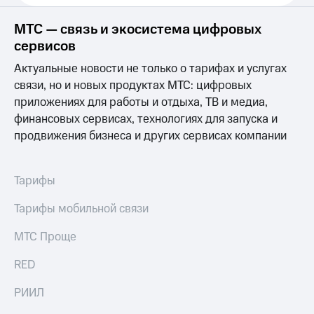
Спутниковое
Скидка
ТВ
на тарифы,
МТС — связь и экосистема цифровых
общие
сервисов
Услуги
подписки
и услуги,
Актуальные новости не только о тарифах и услугах
Поддержка
доступ
связи, но и новых продуктах МТС: цифровых
к геолокации
приложениях для работы и отдыха, ТВ и медиа,
Сертификаты
висы и подписки
МТС
безопасности
финансовых сервисах, технологиях для запуска и
Premium
продвижения бизнеса и других сервисах компании
Всё
Подписка
под
на гигабайты
рукой
Тарифы
интернета,
в Мой МТС
фильмы,
Тарифы мобильной связи
музыка
Посмотрите,
и многое
что
другое
МТС Проще
полезного
Семейная
есть
группа
RED
в нашем
приложении
Скидка
РИИЛ
на тарифы,
КИОН