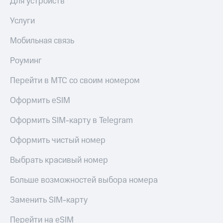
Для устройств
Акции
Покупка
полисов
Услуги
Приложения
онлайн
КИОН
Скидка 30%
Мобильная связь
на связь
КИОН
Роуминг
Музыка
С картой
МТС
Перейти в МТС со своим номером
КИОН
Деньги
Строки
МТС
Оформить eSIM
Накопления
Live
Оформить SIM-карту в Telegram
Откладывайте
Гудок
деньги
Оформить чистый номер
и получайте
Мой
доход 15%
МТС
Выбрать красивый номер
Акции
Условия
Все
Больше возможностей выбора номера
пополнения
приложения
Финансы
Скидка
Заменить SIM-карту
Инвестиции
30%
Перейти на eSIM
на связь