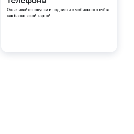
телефона
Приложения
Оплачивайте покупки и подписки с мобильного счёта
как банковской картой
Финансы
угого оператора
Оплата
Интернет-магазин
скидки
Все товары