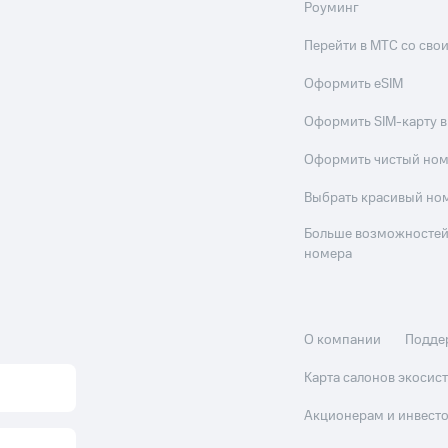
Роуминг
Перейти в МТС со св
Оформить eSIM
Оформить SIM-карту в
Оформить чистый но
Выбрать красивый но
Больше возможностей
номера
О компании
Подде
Карта салонов экоси
Акционерам и инвест