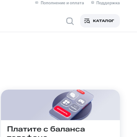
Пополнение и оплата
Поддержка
Скидка 30% на связь
Личные кабинеты
КАТАЛОГ
Мобильная связь
IM-карта для иностранцев
M
Для дома
Сервисы и подписки
Платите с баланса
фитнес
Приложения от МТС