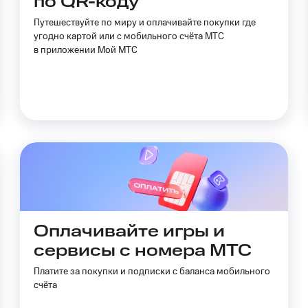
по QR-коду
Путешествуйте по миру и оплачивайте покупки где
ive
Гудок
Мой МТС
Все приложения
угодно картой или с мобильного счёта МТС
в приложении Мой МТС
 в нашем приложении
ive
Гудок
Мой МТС
Все приложения
Инвестиции
ход 15%
ер МТС
Настройки автоплатежа
Пополнить номер др
ход 15%
 на карту
МТС Pay
Оплата по QR-коду за границей
ые часы и трекеры
Умный дом
Планшеты
Акции и 
Оплачивайте игры и
сервисы с номера МТС
ле при оплате с карты МТС Деньги
Платите за покупки и подписки с баланса мобильного
счёта