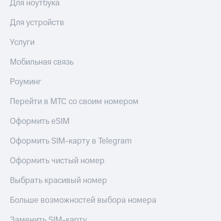
Для ноутбука
Акции
Покупка
полисов
Для устройств
Приложения
онлайн
КИОН
Скидка 30%
Услуги
на связь
КИОН
Мобильная связь
Музыка
С картой
МТС
КИОН
Роуминг
Деньги
Строки
МТС
Перейти в МТС со своим номером
Накопления
Live
Оформить eSIM
Откладывайте
Гудок
деньги
Оформить SIM-карту в Telegram
и получайте
Мой
доход 15%
МТС
Акции
Оформить чистый номер
Условия
Все
пополнения
Выбрать красивый номер
приложения
Финансы
Скидка
Больше возможностей выбора номера
Инвестиции
30%
на связь
Заменить SIM-карту