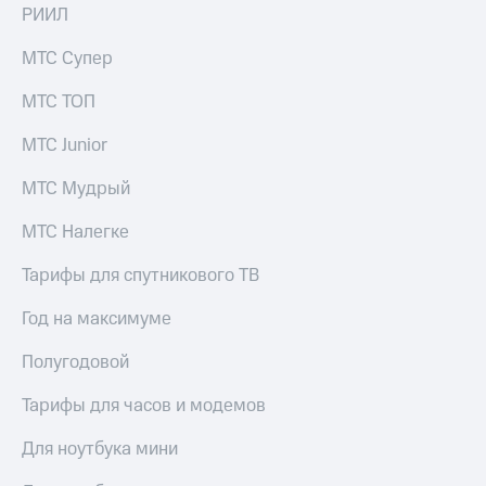
общие
РИИЛ
подписки
КИОН
и услуги,
Музыка
МТС Супер
доступ
к геолокации
КИОН
МТС ТОП
Кино,
Строки
музыка,
МТС Junior
книги
Live
и не
МТС Мудрый
только
Гудок
Безопасность
МТС Налегке
Мой
МТС
Финансы
Тарифы для спутникового ТВ
Все
Детям
Год на максимуме
приложения
и родителям
Полугодовой
Инвестиции
Здоровье
и фитнес
Получайте
Тарифы для часов и модемов
доход
Приложения
онлайн
Для ноутбука мини
от МТС
Страхование