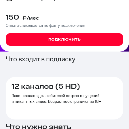
на связь
Роуминг
150
Тарифы
₽/мес
RED,
Оплата списывается по факту подключения
Семейная
РИИЛ
группа
и МТС
Супер
ПОДКЛЮЧИТЬ
Заказать
дешевле
SIM-
при
карту
оплате
Что входит в подписку
с карты
Оформить
МТС
eSIM
Деньги
SIM-
Спутниковое ТВ
12 каналов (5 HD)
карта
для
Выберите
Пакет каналов для любителей острых ощущений
иностранцев
и подключите
и пикантных видео. Возрастное ограничение 18+
ТВ
Оформить
с выгодным
чистый
тарифом
номер
Что нужно знать
Интернет,