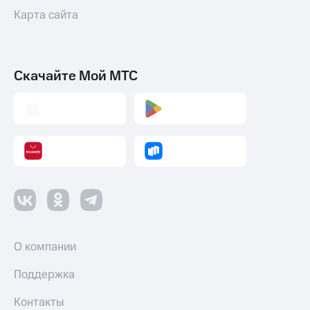
Карта сайта
Оплата
по QR-
коду
за границей
Скачайте Мой МТС
тернет-магазин
Смартфоны
Наушники
и
колонки
Умные
часы
и
трекеры
О компании
Умный
дом
Поддержка
Планшеты
Контакты