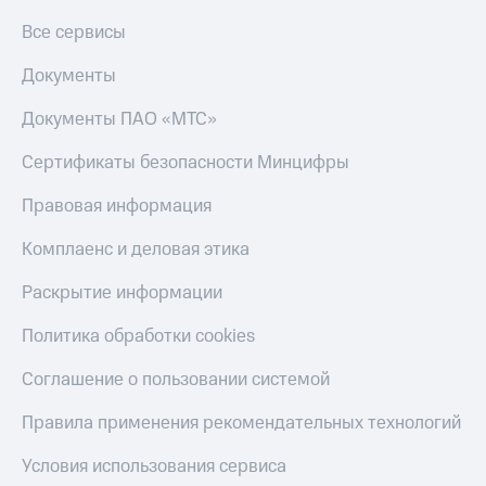
Пополнить
Все сервисы
номер
МТС
Документы
Настройки
Документы ПАО «МТС»
автоплатежа
Сертификаты безопасности Минцифры
Пополнить
номер
Правовая информация
другого
оператора
Комплаенс и деловая этика
Оплата
Раскрытие информации
интернета
и
Политика обработки cookies
ТВ
Соглашение о пользовании системой
Переводы
с
Правила применения рекомендательных технологий
телефона
на карту
Условия использования сервиса
МТС Pay