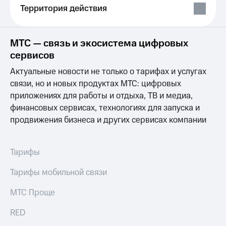
Спутниковое
Скидка
Территория действия
ТВ
на тарифы,
общие
Услуги
подписки
МТС — связь и экосистема цифровых
и услуги,
сервисов
Поддержка
доступ
к геолокации
Актуальные новости не только о тарифах и услугах
Сертификаты
висы и подписки
связи, но и новых продуктах МТС: цифровых
МТС
безопасности
Premium
приложениях для работы и отдыха, ТВ и медиа,
Всё
финансовых сервисах, технологиях для запуска и
Подписка
под
продвижения бизнеса и других сервисах компании
на гигабайты
рукой
интернета,
в Мой МТС
фильмы,
музыка
Тарифы
Посмотрите,
и многое
что
другое
Тарифы мобильной связи
полезного
Семейная
есть
группа
МТС Проще
в нашем
приложении
Скидка
RED
на тарифы,
КИОН