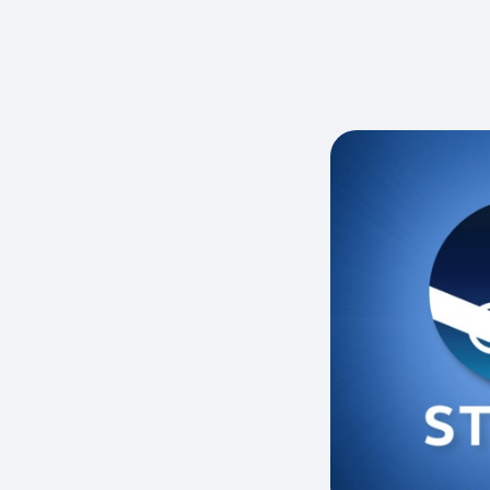
Скидки до 40%
на смартфоны
при покупке со связью МТС