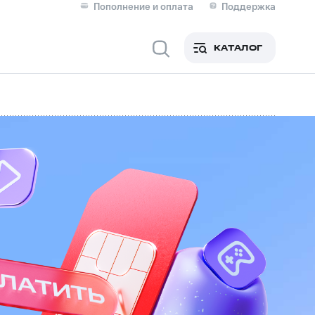
Пополнение и оплата
Поддержка
Скидка 30% на связь
Личные кабинеты
КАТАЛОГ
Мобильная связь
IM-карта для иностранцев
M
Для дома
Сервисы и подписки
фитнес
Приложения от МТС