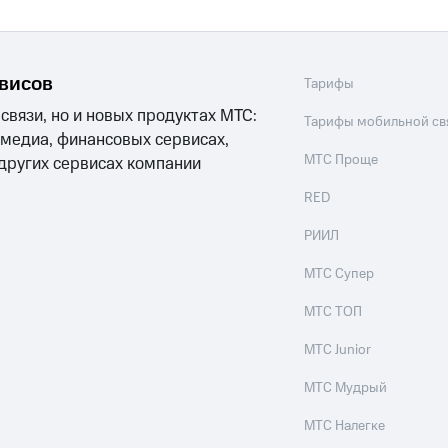
рвисов
Тарифы
 связи, но и новых продуктах МТС:
Тарифы мобильной св
 медиа, финансовых сервисах,
МТС Проще
 других сервисах компании
RED
РИИЛ
МТС Супер
МТС ТОП
МТС Junior
МТС Мудрый
МТС Налегке