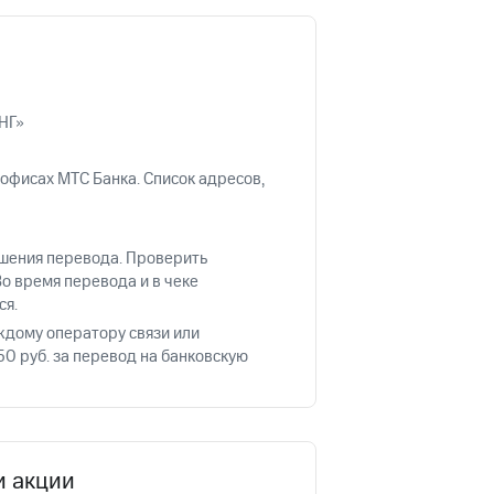
фитнес
Приложения от МТС
Приложения
НГ»
Финансы
офисах МТС Банка. Список адресов,
ршения перевода. Проверить
 Во время перевода и в чеке
ся.
ждому оператору связи или
50 руб. за перевод на банковскую
угого оператора
Оплата
и акции
Интернет-магазин