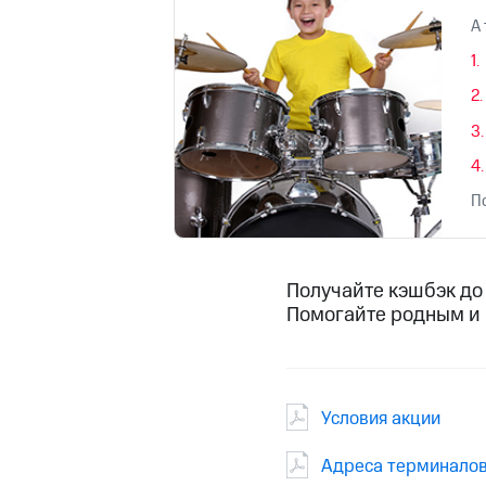
Смартфоны
Наушники и колонки
Умн
А
Скидка 30% на связь
Тарифы RED, РИИЛ и МТС Супер дешев
Обзоры товаров
Скидки до 40%
на смартфоны
П
при покупке со связью МТС
Получайте кэшбэк до 
Помогайте родным и 
Условия акции
Адреса терминалов