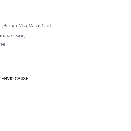
скидки
Все товары
 Элкарт, Visa, MasterCard
торов связи)
СНГ
ьную связь.