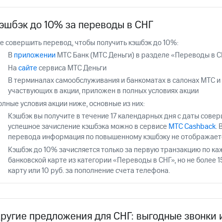
услуги, доступ к геолокации
услуги, доступ к геолокации
пасность
Финансы
Детям и родителям
Здоровье и 
эшбэк до 10% за переводы в СНГ
де совершить перевод, чтобы получить кэшбэк до 10%:
ive
Гудок
Мой МТС
Все приложения
В
приложении
МТС Банк (МТС Деньги) в разделе «Переводы в С
На
сайте
сервиса МТС Деньги
 в нашем приложении
В терминалах самообслуживания и банкоматах в салонах МТС и 
участвующих в акции, приложен в полных условиях акции
ive
Гудок
Мой МТС
Все приложения
Инвестиции
лные условия акции ниже, основные из них:
Кэшбэк вы получите в течение 17 календарных дня с даты сове
успешное зачисление кэшбэка можно в сервисе
МТС Cashback
.
перевода информация по повышенному кэшбэку не отображает
Кэшбэк до 10% зачисляется только за первую транзакцию по ка
банковской карте из категории «Переводы в СНГ», но не более 1
карту или 10 руб. за пополнение счета телефона.
ход 15%
ер МТС
Настройки автоплатежа
Пополнить номер др
ход 15%
 на карту
МТС Pay
Оплата по QR-коду за границей
ругие предложения для СНГ: выгодные звонки 