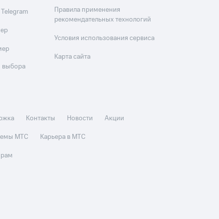
Правила применения
 Telegram
рекомендательных технологий
мер
Условия использования сервиса
мер
Карта сайта
 выбора
ржка
Контакты
Новости
Акции
стемы МТС
Карьера в МТС
орам