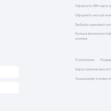
Оформить SIM-карту в
Оформить чистый но
Выбрать красивый но
Больше возможностей
номера
О компании
Подде
Карта салонов экоси
Акционерам и инвест