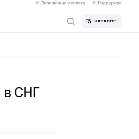
Пополнение и оплата
Поддержка
Скидка 30% на связь
Личные кабинеты
КАТАЛОГ
Мобильная связь
IM-карта для иностранцев
M
Для дома
 в СНГ
Сервисы и подписки