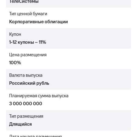
ТелеСистемы
МТС
Тип ценной бумаги
о технологиях
Корпоративные облигации
Достижения
Купон
Интервью
1-12 купоны – 11%
Финансовая
Цена размещения
отчетность
100%
Контакты
Валюта выпуска
Новости
Российский рубль
в
регионе
Планируемая сумма выпуска
м и акционерам
3 000 000 000
Корпоративное
управление
Тип размещения
Длящийся
Корпоративный
секретарь
Дата начала размещения