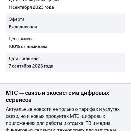
Раскрытие
информации
11 сентября 2023 года
Информация
акционерам
Оферта
Документы
Еждедневная
ПАО
"МТС"
Цена выкупа
Собрания
акционеров
100% от номинала
Личный
кабинет
Дата погашения
акционера
7 сентября 2026 года
Акционерный
капитал
Контроль
и
аудит
МТС — связь и экосистема цифровых
Рынок
сервисов
акций
Актуальные новости не только о тарифах и услугах
Описание
связи, но и новых продуктах МТС: цифровых
Программа
приложениях для работы и отдыха, ТВ и медиа,
приобретения
Порядок
финансовых сервисах, технологиях для запуска и