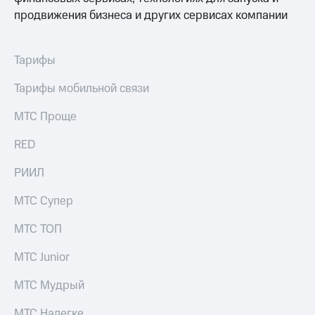
выкупа
продвижения бизнеса и других сервисах компании
акций
Дивиденды
Рынок
Тарифы
облигаций
Тарифы мобильной связи
Описание
Еврооблигации-2023
Уведомление
МТС Проще
о
погашении
RED
именных
облигаций
РИИЛ
Другое
МТС Супер
Регистратор
Реквизиты
МТС ТОП
Контакты
йчивое развитие
МТС Junior
и деловая этика
На главную
МТС Мудрый
МТС Налегке