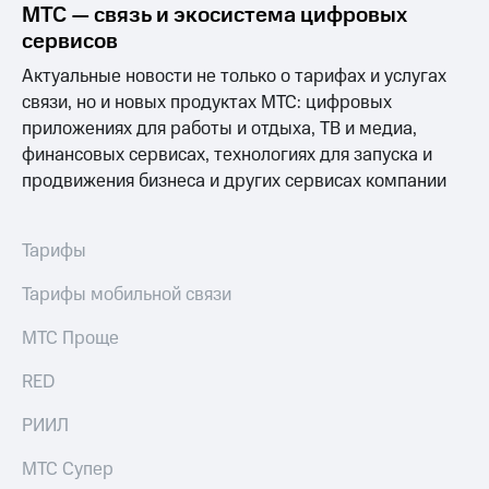
Раскрытие
МТС — связь и экосистема цифровых
информации
сервисов
Информация
акционерам
Актуальные новости не только о тарифах и услугах
Документы
связи, но и новых продуктах МТС: цифровых
ПАО
приложениях для работы и отдыха, ТВ и медиа,
"МТС"
Собрания
финансовых сервисах, технологиях для запуска и
акционеров
продвижения бизнеса и других сервисах компании
Личный
кабинет
акционера
Тарифы
Акционерный
капитал
Тарифы мобильной связи
Контроль
и
аудит
МТС Проще
Рынок
акций
RED
Описание
РИИЛ
Программа
приобретения
МТС Супер
Порядок