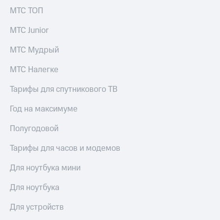
выкупа
МТС ТОП
акций
Дивиденды
МТС Junior
Рынок
облигаций
МТС Мудрый
Описание
МТС Налегке
Еврооблигации-2023
Уведомление
Тарифы для спутникового ТВ
о
погашении
Год на максимуме
именных
облигаций
Другое
Полугодовой
Регистратор
Тарифы для часов и модемов
Реквизиты
Контакты
Для ноутбука мини
йчивое развитие
и деловая этика
Для ноутбука
На главную
Для устройств